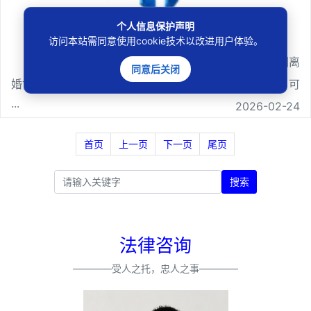
个人信息保护声明
离婚协议约定房产归属能否···
访问本站需同意使用cookie技术以改进用户体验。
夫妻共同财产中属于债务人的份额系责任财产，不因离
同意后关闭
婚协议约定而改变。债权人发现债务人无偿转让财产的，可
···
2026-02-24
首页
上一页
下一页
尾页
搜索
法律咨询
————受人之托，忠人之事————