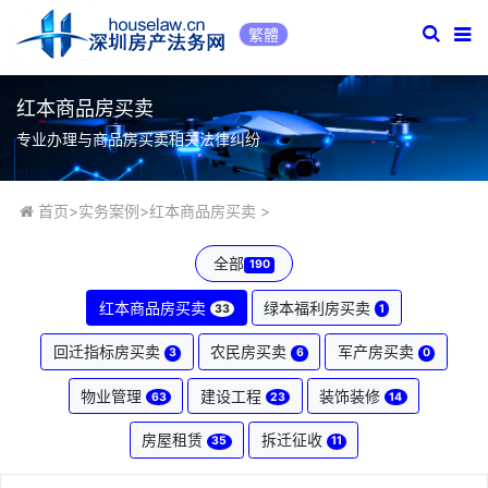
繁體
红本商品房买卖
专业办理与商品房买卖相关法律纠纷
首页
>
实务案例
>
红本商品房买卖
>
全部
190
红本商品房买卖
绿本福利房买卖
33
1
回迁指标房买卖
农民房买卖
军产房买卖
3
6
0
物业管理
建设工程
装饰装修
63
23
14
房屋租赁
拆迁征收
35
11