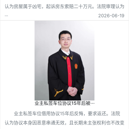
认为房屋属于凶宅，起诉房东索赔二十万元。法院审理认为
···
2026-06-19
业主私签车位协议15年后被···
业主私签车位借用协议15年后反悔，要求返还。法院
认为协议本身因恶意串通无效，且长期未主张权利也不改变