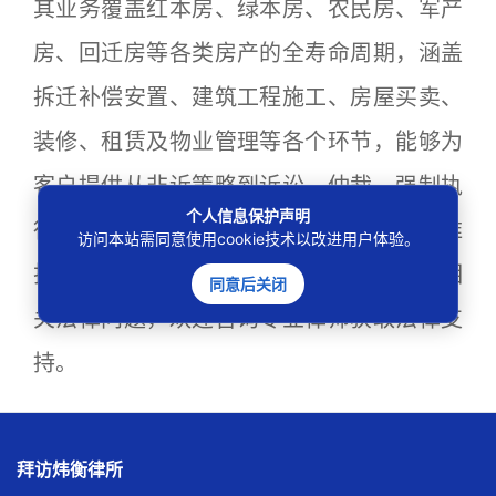
其业务覆盖红本房、绿本房、农民房、军产
房、回迁房等各类房产的全寿命周期，涵盖
拆迁补偿安置、建筑工程施工、房屋买卖、
装修、租赁及物业管理等各个环节，能够为
客户提供从非诉策略到诉讼、仲裁、强制执
个人信息保护声明
行的全流程、定制化法律解决方案，有力维
访问本站需同意使用cookie技术以改进用户体验。
护委托人的合法权益。如果您正面临房产相
同意后关闭
关法律问题，欢迎咨询专业律师获取法律支
持。
拜访炜衡律所