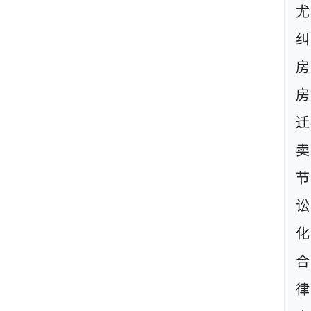
尤
房
房
迁
卖
节
讼
化
合
律