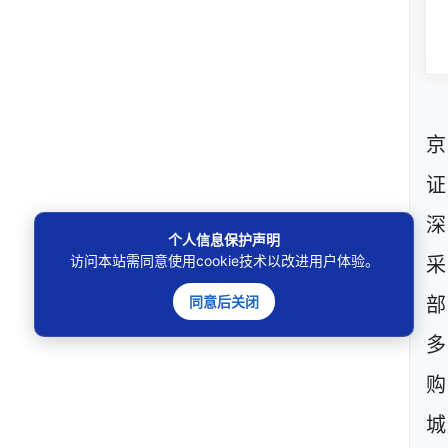
京
证
深
个人信息保护声明
访问本站需同意使用cookie技术以改进用户体验。
采
同意后关闭
部
多
购
城