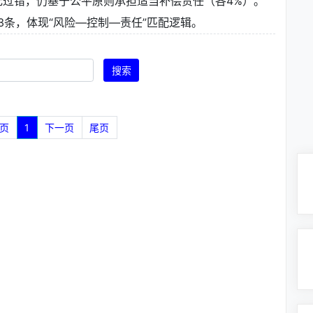
过错，仍基于公平原则承担适当补偿责任（各4%）。
3条，体现“风险—控制—责任”匹配逻辑。
搜索
页
1
下一页
尾页