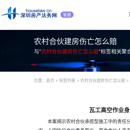
繁體
农村合伙建房伤亡怎么赔
与“
农村合伙建房伤亡怎么赔
”标签相关聚
位置：
首页
>
标签列表
>
农村合伙建房伤亡怎么赔
>
瓦工高空作业身
本案揭示农村合伙承揽型施工中的责任