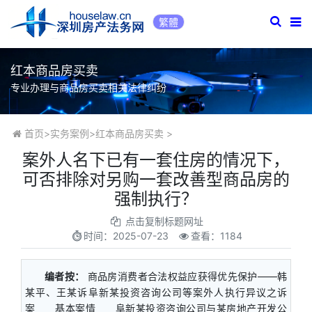
繁體
红本商品房买卖
专业办理与商品房买卖相关法律纠纷
首页
>
实务案例
>
红本商品房买卖
>
案外人名下已有一套住房的情况下，
可否排除对另购一套改善型商品房的
强制执行？
点击复制标题网址
时间：
2025-07-23
查看：1184
编者按：
商品房消费者合法权益应获得优先保护——韩
某平、王某诉阜新某投资咨询公司等案外人执行异议之诉
案 基本案情 阜新某投资咨询公司与某房地产开发公