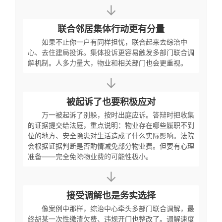
↓
联合邻居集体行动更有分量
如果不止你一户有同样担忧，联合起来去综治中
心、去住建局投诉。集体投诉更容易触发多部门联合调
解机制。人多力量大，物业和相关部门也会更重视。
↓
被起诉了也要积极应对
万一被起诉了别躲，按时出庭应诉。答辩时把收集
的证据提交给法庭，重点说明：物业存在哪些履职不到
位的地方、安全隐患对生活造成了什么实际影响。法院
会根据证据判断是否酌情减免部分物业费。但要有心理
准备——完全免除物业费的可能性极小。
↓
接受调解也是务实选择
像案例中那样，综治中心牵头多部门联合调解，最
终胡某一次性缴清欠费、违规开门也整改了。调解速度