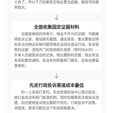
义务了。所以千万别拿拒交物业费当武器，输官司的概
率极大。
↓
全面收集固定证据材料
证据是维权的命根子。物业不作为的证据：书面报
修投诉记录、微信聊天截图、通话录音，重点要能证明
你多次向物业反映问题但物业没回应或没行动。安全隐
患的证据：违规开门的现场照片视频（带时间水印）、
外来人员随意进出的记录。物业履职的证据：物业有没
有张贴整改通知、有没有向职能部门报告，这些也要留
意保存。
↓
先走行政投诉渠道成本最低
别一上来就打官司。先去街道综治中心登记投诉，
他们会启动多部门联调机制。同时向城管执法局投诉违
建、向住建局投诉物业履职不到位。行政投诉不收费、
流程快，很多问题在这个阶段就能解决。