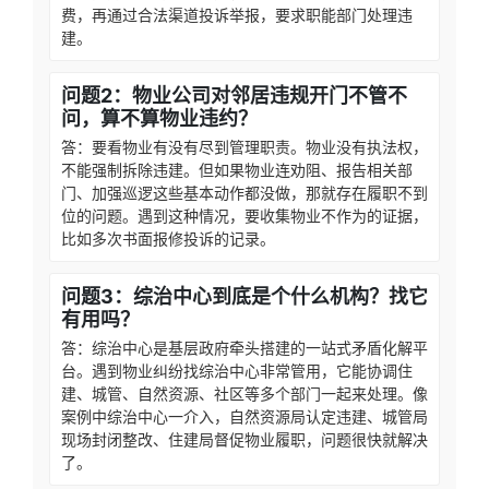
费，再通过合法渠道投诉举报，要求职能部门处理违
建。
问题2：物业公司对邻居违规开门不管不
问，算不算物业违约？
答：要看物业有没有尽到管理职责。物业没有执法权，
不能强制拆除违建。但如果物业连劝阻、报告相关部
门、加强巡逻这些基本动作都没做，那就存在履职不到
位的问题。遇到这种情况，要收集物业不作为的证据，
比如多次书面报修投诉的记录。
问题3：综治中心到底是个什么机构？找它
有用吗？
答：综治中心是基层政府牵头搭建的一站式矛盾化解平
台。遇到物业纠纷找综治中心非常管用，它能协调住
建、城管、自然资源、社区等多个部门一起来处理。像
案例中综治中心一介入，自然资源局认定违建、城管局
现场封闭整改、住建局督促物业履职，问题很快就解决
了。