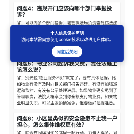
问题4：违规开门应该向哪个部门举报投
诉？
答：可以向多个部门投诉：城管执法局负责查处违法建
设；自然资源和规划局负责认定是否违规改建；住建局
个人信息保护声明
负责监管物业公司履职情况。建议同时向这几个部门反
访问本站需同意使用cookie技术以改进用户体验。
映，也可以直接去街道综治中心，他们会帮你协调对接
所有相关部门。
同意后关闭
问题5：物业公司起诉我欠费，我在法庭上
该怎么说？
答：别光说“物业服务不好”就完了，要有具体证据。比
如物业有没有及时向相关部门报告违建、有没有加强巡
逻和监控、有没有公示处理进展。如果物业确实尽到了
管理职责，法院大概率会判你全额支付物业费。如果物
业明显失职，可以主张酌情减免，但要做好证据准备。
问题6：小区里类似的安全隐患不止我一户
担心，怎么集体维权更有效？
答：联合有同样担忧的邻居一起行动，力量大得多。可