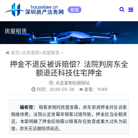
繁體
房屋租赁
首页
>
实务案例
>
房屋租赁
>
押金不退反被诉赔偿？法院判房东全
额退还科技住宅押金
点击复制标题网址
时间：
2026-05-26
查看：1049
编者按：
租客退租时房屋发霉，房东拒退押金并反诉索
赔维修费。法院认定发霉非租客过错所致，押金应当全额退
还。本案明确了押金扣除需以租客存在故意或重大过失为前
提，房东无证据则须返还。