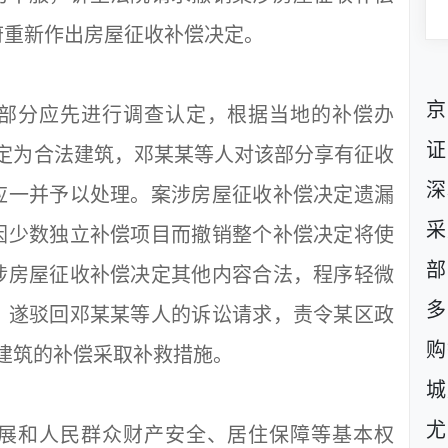
府重新作出房屋征收补偿决定。
京
分应先进行调查认定，根据当地的补偿办
证
认定为合法建筑，邓某某等人对该部分享有征收
深
应一并予以处理。案涉房屋征收补偿决定遗漏
采
因少数独立补偿项目而撤销整个补偿决定将使
部
涉房屋征收补偿决定其他内容合法，程序轻微
多
。遂驳回邓某某等人的诉讼请求，责令某区政
购
米建筑的补偿采取补救措施。
城
尤
和人民群众财产安全、居住保障等基本权