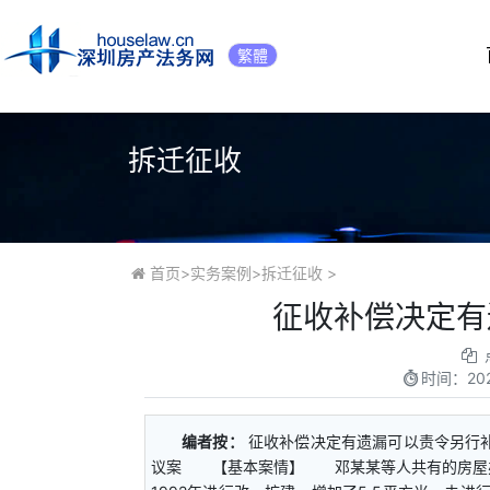
繁體
拆迁征收
首页
>
实务案例
>
拆迁征收
>
征收补偿决定有
时间：
20
编者按：
征收补偿决定有遗漏可以责令另行
议案 【基本案情】 邓某某等人共有的房屋办理