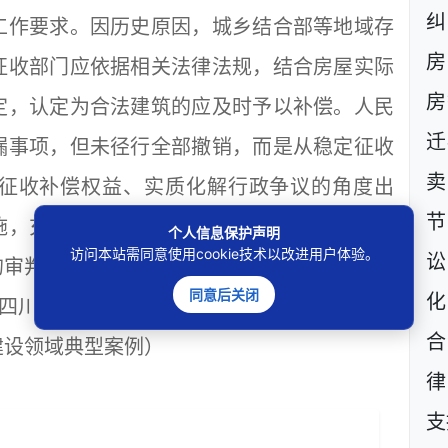
工作要求。因历史原因，城乡结合部等地域存
房
征收部门应依据相关法律法规，结合房屋实际
房
定，认定为合法建筑的应及时予以补偿。人民
迁
漏事项，但未径行全部撤销，而是从稳定征收
卖
征收补偿权益、实质化解行政争议的角度出
节
施，充分体现了行政诉讼监督行政机关依法行
个人信息保护声明
访问本站需同意使用cookie技术以改进用户体验。
讼
的审判理念。
同意后关闭
化
，四川省高级人民法院 四川省司法厅 四川省住
合
建设领域典型案例）
律
支