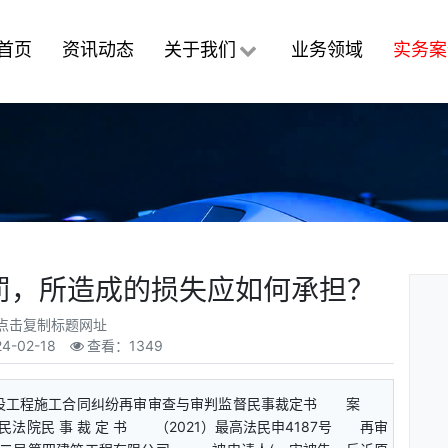
首页
资讯动态
关于我们
业务领域
实务案
罚，所造成的损失应如何承担？
点击复制标题网址
24-02-18
查看：1349
建设工程施工合同纠纷再审审查与审判监督民事裁定书 案
法院民 事 裁 定 书 （2021）最高法民申4187号 再审