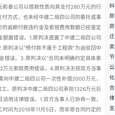
和泰公司以借款性质向其支付280万元的行
房
支付方式，也未经中建二局四公司的委托或事
房
付的逾期付款违约金及索赔费用数额已经鉴定
迁
额属错误。1.原判决遗漏了中建二局四公司
卖
。2.原判决以“预付款不属于工程款”为由驳回中
节
约金错误。3.原判决以“合同未明确约定具体索
讼
92万元索赔费用错误。4.原判决无视双方当事
化
向中建二局四公司一次性补偿2000万元，
合
工，原判决中建二局四公司承担1326万元巨
律
适用法律错误。1.双方当事人已协商一致，
支
时间为2016年11月5日，而非原合同约定的