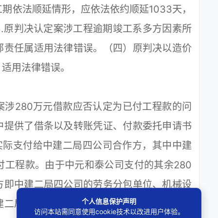
在工期依法顺延情形，应依法依约顺延1033天，
.原判决认定案涉工程逾期竣工系多方因素所
部责任属适用法律错误。（四）原判决以造价
，适用法律错误。
。
280万元借款应否认定为已付工程款的问
中提供了借条以及转账凭证、付款委托申请书
实际支付给中建二局四公司合作方，其中中建
付工程款。由于中元和泰公司支付的其余280
方即中建二局四公司的劳务分包单位、机械设
个人信息保护声明
建二局四公司也确认广州圣桐宇建筑劳务有限
访问本站需同意使用cookie技术以改进用户体验。