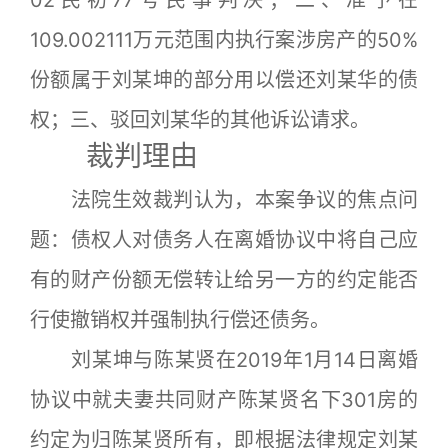
02民初77号民事判决；二、准予在
109.002111万元范围内执行案涉房产的50%
份额属于刘某坤的部分用以偿还刘某华的债
权；三、驳回刘某华的其他诉讼请求。
裁判理由
法院生效裁判认为，本案争议的焦点问
题：债权人对债务人在离婚协议中将自己应
有的财产份额无偿转让给另一方的约定能否
行使撤销权并强制执行偿还债务。
刘某坤与陈某贤在2019年1月14日离婚
协议中就夫妻共同财产陈某贤名下301房的
约定为归陈某贤所有，即根据法律规定刘某