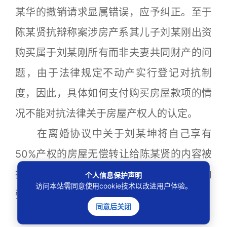
某华的撤销请求显属错误，应予纠正。至于
陈某贤抗辩称案涉房产系其儿子刘某刚出资
购买属于刘某刚所有而非夫妻共同财产的问
题，由于法律规定不动产实行登记对抗制
度，因此，具体如何支付购买房屋款项的情
况不能对抗法律关于房屋产权人的认定。
在离婚协议中关于刘某坤将自己享有
50%产权的房屋无偿转让给陈某贤的内容被
撤销的情况下，刘某华请求在其债权范围内
个人信息保护声明
访问本站需同意使用cookie技术以改进用户体验。
强制执行依法有据，应予支持。
同意后关闭
裁判要旨