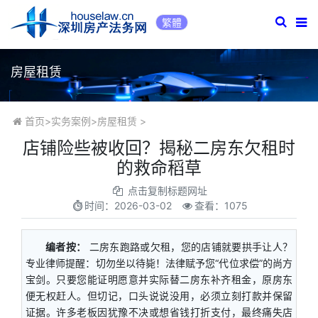
繁體
房屋租赁
首页
>
实务案例
>
房屋租赁
>
店铺险些被收回？揭秘二房东欠租时
的救命稻草
点击复制标题网址
时间：
2026-03-02
查看：1075
编者按：
二房东跑路或欠租，您的店铺就要拱手让人？
专业律师提醒：切勿坐以待毙！法律赋予您“代位求偿”的尚方
宝剑。只要您能证明愿意并实际替二房东补齐租金，原房东
便无权赶人。但切记，口头说说没用，必须立刻打款并保留
证据。许多老板因犹豫不决或想省钱打折支付，最终痛失店