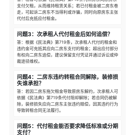
支付欠租，从而维持租赁关系；若已付租金被二房东卷
走，可起诉二房东不当得利或诈骗，同时向原房东主张
代付后充抵应付租金。
问题3：次承租人代付租金后如何追偿？
答：根据《民法典》第719条，次承租人代付的租金和
违约金可充抵其应向二房东支付的租金；超出应付部分
有权向二房东追偿，建议保留支付凭证并通过诉讼或仲
裁途径维权。
问题4：二房东违约转租合同解除，装修损
失谁承担？
答：若因二房东拖欠租金导致原房东解约，次承租人可
依据《民法典》第719条代付阻却解除；若合同仍被解
除，装修损失应向二房东主张违约赔偿，因其违约行为
导致转租合同无法履行。
问题5：代付租金能否要求降低标准或分期
支付？