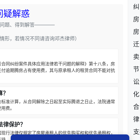
问疑解惑
房
问题、得到解答————
房
情形，若情况不同请咨询邓杰律师）
迁
卖
赁合同纠纷案件具体应用法律若干问题的解释》第十八条，房
节
支付逾期腾房占有使用费，其与原承租人的租赁合同不能对抗
讼
算？
化
金标准计算，从合同解除之日起至实际腾退之日止，法院通常
合
使用费。
律
法律保护？
支
国现行法律仅规定了房屋承租人的优先购买权和优先承租权，
支持。