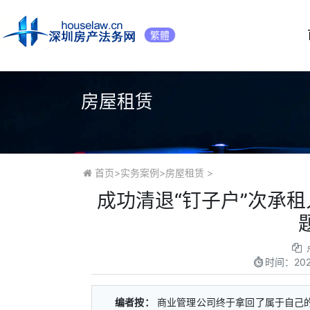
繁體
房屋租赁
首页
>
实务案例
>
房屋租赁
>
成功清退“钉子户”次承
时间：
20
编者按：
商业管理公司终于拿回了属于自己