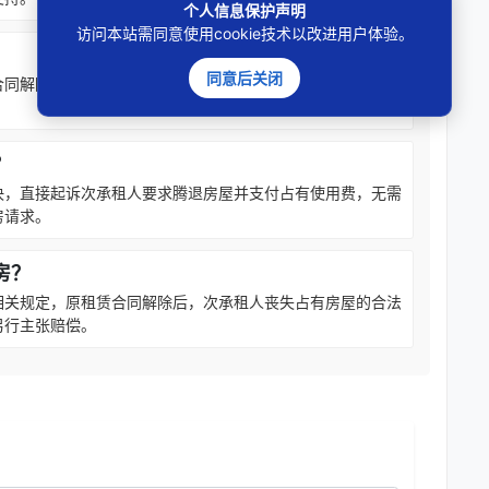
个人信息保护声明
访问本站需同意使用cookie技术以改进用户体验。
同意后关闭
合同解除后，转租合同随之终止，次承租人不得以转租合同有
？
决，直接起诉次承租人要求腾退房屋并支付占有使用费，无需
房请求。
房？
相关规定，原租赁合同解除后，次承租人丧失占有房屋的合法
另行主张赔偿。