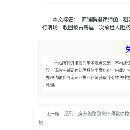
本文
标签
：
商铺腾退律师函
租
行清场
收回被占房屋
次承租人阻
本站所刊资讯仅为学术观点交流，不构成
异，请勿生搬硬套处理具体个案纠纷，由此产
办理请联系咨询专业执业律师获取针对性法律
处理。
遇到二房东跑路别慌律师教你稳
上一篇：
权