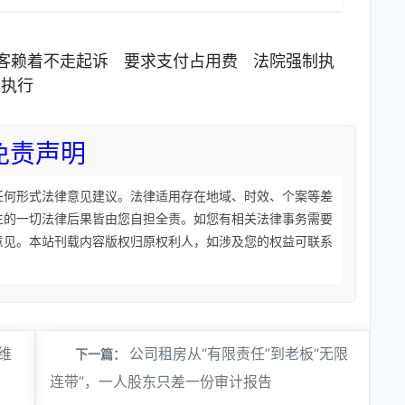
客赖着不走起诉
要求支付占用费
法院强制执
挠执行
免责声明
任何形式法律意见建议。法律适用存在地域、时效、个案等差
生的一切法律后果皆由您自担全责。如您有相关法律事务需要
意见。本站刊载内容版权归原权利人，如涉及您的权益可联系
维
公司租房从“有限责任”到老板“无限
下一篇：
连带”，一人股东只差一份审计报告