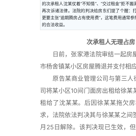
的次承租人沈某仗着“不知情”、“交过租金”拒不
再次诉诸法律。法院的判决给房东们提了个醒：
更要主张“逾期腾房占有使用费”，这笔费用通常
的合法收益。
次承租人无理占房
日前，张家港法院审结一起房屋
市杨舍镇某小区房屋腾退并支付相
原告某商业管理公司与第三人徐
司将某小区10间门面房出租给徐某
租给了沈某某。后因徐某某拖欠房
求，法院依法判决其与徐某某之间签
月25日解除。该判决现已生效，